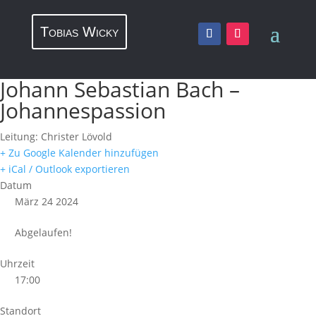
Tobias Wicky
Johann Sebastian Bach –
Johannespassion
Leitung: Christer Lövold
+ Zu Google Kalender hinzufügen
+ iCal / Outlook exportieren
Datum
März 24 2024
Abgelaufen!
Uhrzeit
17:00
Standort