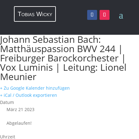
Tobias Wicky
Johann Sebastian Bach:
Matthäuspassion BWV 244 |
Freiburger Barockorchester |
Vox Luminis | Leitung: Lionel
Meunier
+ Zu Google Kalender hinzufügen
+ iCal / Outlook exportieren
Datum
März 21 2023
Abgelaufen!
Uhrzeit