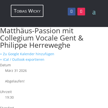
Tobias Wicky
Matthäus-Passion mit
Collegium Vocale Gent &
Philippe Herreweghe
+ Zu Google Kalender hinzufügen
+ iCal / Outlook exportieren
Datum
März 31 2026
Abgelaufen!
Uhrzeit
19:30
Standort