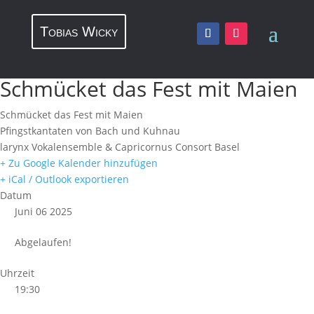
Tobias Wicky
Schmücket das Fest mit Maien
Schmücket das Fest mit Maien
Pfingstkantaten von Bach und Kuhnau
larynx Vokalensemble & Capricornus Consort Basel
+ Zu Google Kalender hinzufügen
+ iCal / Outlook exportieren
Datum
Juni 06 2025
Abgelaufen!
Uhrzeit
19:30