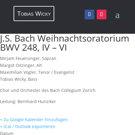
Tobias Wicky
J.S. Bach Weihnachtsoratorium
BWV 248, IV – VI
Mirjam Feuersinger, Sopran
Margot Oitzinger, Alt
Maximilian Vogler, Tenor / Evangelist
Tobias Wicky, Bass
Chor und Orchester des Bach Collegium Zürich
Leitung: Bernhard Hunziker
+ Zu Google Kalender hinzufügen
+ iCal / Outlook exportieren
Datum